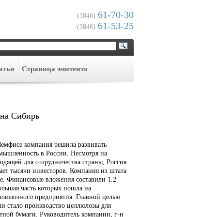
61-70-30
(3846)
61-53-25
(3846)
атьи
Cтраница эмитента
 на Сибирь
емфисе компания решила развивать
ышленность в России. Несмотря на
одящей для сотрудничества страны, Россия
ает тысячи инвесторов. Компания из штата
ле. Финансовые вложения составили 1.2
ольшая часть которых пошла на
люлозного предприятия. Главной целью
и стало производство целлюлозы для
тной бумаги. Руководитель компании, г-н