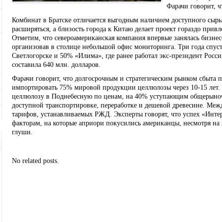
Фарачи говорит, ч
Комбинат в Братске отличается выгодным наличием доступного сырья
расширяться, а близость города к Китаю делает проект гораздо прив
Отметим, что североамериканская компания впервые занялась бизнес
организовав в столице небольшой офис мониторинга. Три года спус
Светлогорске и 50% «Илима», где ранее работал экс-президент Рос
составила 640 млн. долларов.
Фарачи говорит, что долгосрочным и стратегическим рынком сбыта п
импортировать 75% мировой продукции целлюлозы через 10-15 лет. 
целлюлозу в Поднебесную по ценам, на 40% уступающим общерыноч
доступной транспортировке, переработке и дешевой древесине. Межд
тарифов, устанавливаемых РЖД. Эксперты говорят, что успех «Инт
факторам, на которые априори покусились американцы, несмотря на 
глуши.
No related posts.