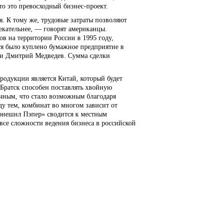
то это превосходный бизнес-проект.
. К тому же, трудовые затраты позволяют
лекательнее, — говорят американцы.
ов на территории России в 1995 году,
тя было куплено бумажное предприятие в
сии Дмитрий Медведев. Сумма сделки
родукции является Китай, который будет
Братск способен поставлять хвойную
ным, что стало возможным благодаря
у тем, комбинат во многом зависит от
ернешнл Пэпер» сводится к местным
все сложности ведения бизнеса в российской