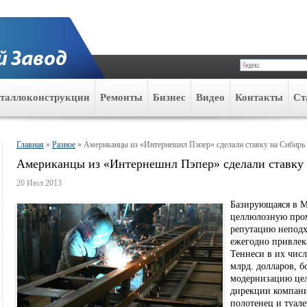
таллоконструкции
Ремонты
Бизнес
Видео
Контакты
Ст
Главная
»
Разное
»
Американцы из «Интернешнл Пэпер» сделали ставку на Сибирь
Американцы из «Интернешнл Пэпер» сделали ставку
20 Июл 2013
Базирующаяся в М
целлюлозную пром
репутацию неподх
ежегодно привлек
Теннеси в их чис
млрд. долларов, б
модернизацию цел
дирекции компани
полотенец и туале