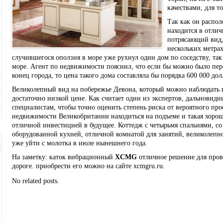
качествами, для т
Так как он распол
находится в отлич
потрясающий вид,
нескольких метрах
случившегося оползня в море уже рухнул один дом по соседству, так 
море. Агент по недвижимости пояснил, что если бы можно было пер
конец города, то цена такого дома составляла бы порядка 600 000 дол
Великолепный вид на побережье Девона, который можно наблюдать и
достаточно низкой цене. Как считает один из экспертов, дальновидн
специалистам, чтобы точно оценить степень риска от вероятного пр
недвижимости Великобритании находиться на подъеме и такая хорош
отличной инвестицией в будущее. Коттедж с четырьмя спальнями, с
оборудованной кухней, отличной комнатой для занятий, великолеп
уже уйти с молотка в июле нынешнего года.
На заметку: каток вибрационный
XCMG
отличное решение для пров
дороге. приобрести его можно на сайте xcmgru.ru.
No related posts.