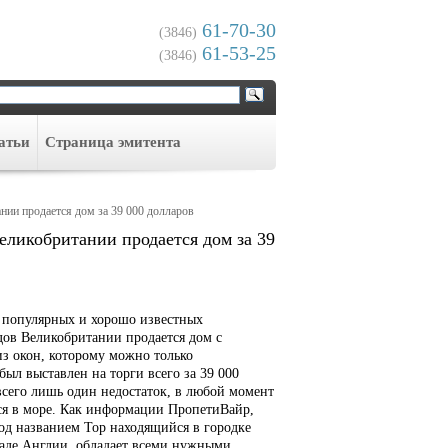
61-70-30
(3846)
61-53-25
(3846)
атьи
Cтраница эмитента
ании продается дом за 39 000 долларов
Великобритании продается дом за 39
 популярных и хорошо известных
ов Великобритании продается дом с
з окон, которому можно только
был выставлен на торги всего за 39 000
всего лишь один недостаток, в любой момент
ся в море. Как информации ПропетиВайр,
од названием Тор находящийся в городке
паде Англии, обладает всеми нужными