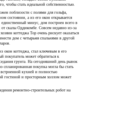
ого, чтобы стать идеальной собственностью.
ожен поблизости с полями для гольфа,
ном состоянии, а из его окон открывается
 единственный минус, дом построен всего в
 от скалы Оддикомбе. Совсем недавно из-за
хозяин коттеджа Тор очень рискует оказаться
енести дом с четырьмя спальнями в другой
ларов.
з окон коттеджа, стал ключевым в его
ый покупатель может обратиться к
оседания грунта. На сегодняшний день рынок
о спланированная покупка могла бы стать
о встроенной кухней и полностью
ной гостиной и просторным холлом может
едения ремонтно-строительных робот на