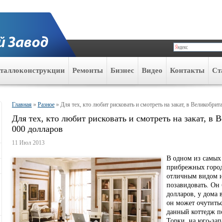
таллоконструкции
Ремонты
Бизнес
Видео
Контакты
Ст
Главная
»
Разное
»
Для тех, кто любит рисковать и смотреть на закат, в Великобрит
Для тех, кто любит рисковать и смотреть на закат, в 
000 долларов
11 Июл 2013
В одном из самых
прибрежных город
отличным видом и
позавидовать. Он 
долларов, у дома 
он может очутить
данный коттедж п
Торки, на юго-за