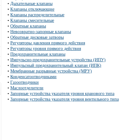
•
Дыхательные клапаны
•
Клапаны отключающие
•
Клапаны распределительные
•
Клапаны смесительные
•
Обратные клапаны
•
Невозвратно-запорные клапаны
•
Обратные дисковые затворы
•
Регуляторы давления прямого действия
•
Регуляторы уровня прямого действия
•
Предохранительные клапаны
•
Импульсно-предохранительные устройства (ИПУ)
•
Импульсный предохранительный клапан (ИПК)
•
Мембранные разрывные устройства (МРУ)
•
Конденсатоотводчиками
•
Газоотводчики
•
Маслоотделители
•
Запорные устройства указателя уровня кранового типа
•
Запорные устройства указателя уровня вентильного типа