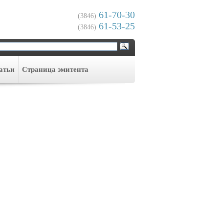
61-70-30
(3846)
61-53-25
(3846)
атьи
Cтраница эмитента