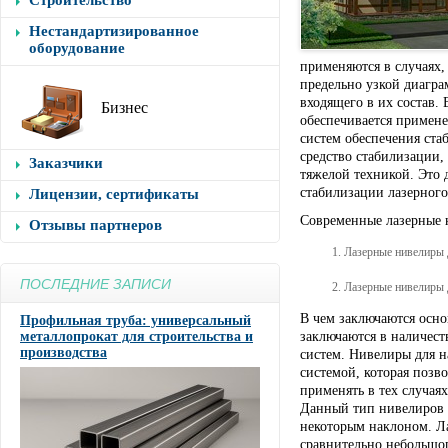
Строительство
Нестандартизированное
оборудование
применяются в случаях, 
предельно узкой диагра
входящего в их состав. 
Бизнес
обеспечивается примен
систем обеспечения ста
средство стабилизации,
Заказчики
тяжелой техникой. Это 
стабилизации лазерного
Лицензии, сертификаты
Современные лазерные 
Отзывы партнеров
Лазерные нивелиры 
ПОСЛЕДНИЕ ЗАПИСИ
Лазерные нивелиры 
В чем заключаются осно
Профильная труба: универсальный
металлопрокат для строительства и
заключаются в наличес
производства
систем. Нивелиры для 
системой, которая позв
применять в тех случая
Данный тип нивелиров 
некоторым наклоном. Л
сравнительно небольшог