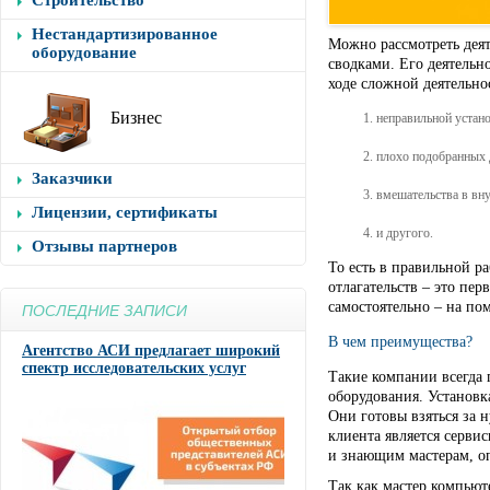
Строительство
Нестандартизированное
Можно рассмотреть деят
оборудование
сводками. Его деятельно
ходе сложной деятельно
Бизнес
неправильной устан
плохо подобранных 
Заказчики
вмешательства в вн
Лицензии, сертификаты
и другого.
Отзывы партнеров
То есть в правильной ра
отлагательств – это пер
самостоятельно – на по
ПОСЛЕДНИЕ ЗАПИСИ
В чем преимущества?
Агентство АСИ предлагает широкий
спектр исследовательских услуг
Такие компании всегда 
оборудования. Установк
Они готовы взяться за 
клиента является серви
и знающим мастерам, оп
Так как мастер компьюте