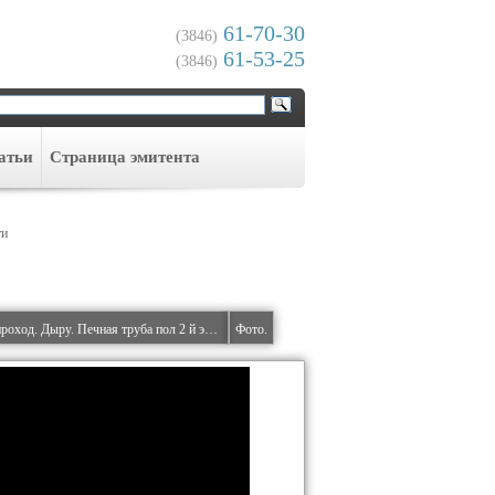
61-70-30
(3846)
61-53-25
(3846)
атьи
Cтраница эмитента
ти
Как закрыть проем проход. Дыру. Печная труба пол 2 й этажа.
Фото.