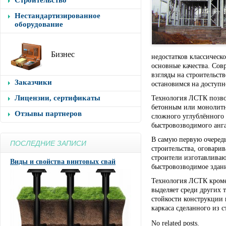
Строительство
Нестандартизированное
оборудование
Бизнес
недостатков классическ
основные качества. Со
взгляды на строительст
Заказчики
остановимся на доступн
Лицензии, сертификаты
Технология ЛСТК позвол
бетонным или монолитны
Отзывы партнеров
сложного углублённого 
быстровозводимого анга
В самую первую очередь
ПОСЛЕДНИЕ ЗАПИСИ
строительства, оговари
строители изготавлива
Виды и свойства винтовых свай
быстровозводимое здани
Технология ЛСТК кроме 
выделяет среди других т
стойкости конструкции 
каркаса сделанного из 
No related posts.