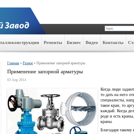
таллоконструкции
Ремонты
Бизнес
Видео
Контакты
Ст
Главная
»
Разное
»
Применение запорной арматуры
Применение запорной арматуры
03 Апр 2014
Когда люди задают
то дать на него 
специалисты, нап
такое кран, то ар
каждый. Когда дел
роде и есть краны
краны.
Благодаря такому 