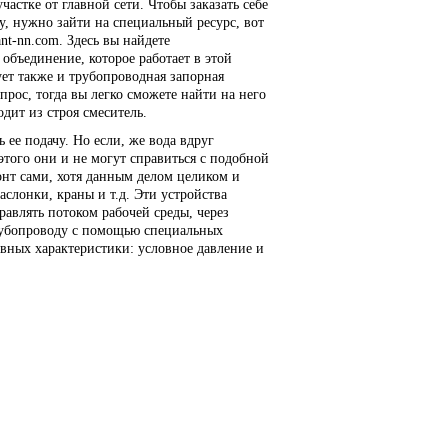
частке от главной сети. Чтобы заказать себе
у, нужно зайти на специальный ресурс, вот
ant-nn.com. Здесь вы найдете
объединение, которое работает в этой
ет также и трубопроводная запорная
прос, тогда вы легко сможете найти на него
одит из строя смеситель.
 ее подачу. Но если, же вода вдруг
этого они и не могут справиться с подобной
онт сами, хотя данным делом целиком и
слонки, краны и т.д. Эти устройства
равлять потоком рабочей среды, через
рубопроводу с помощью специальных
вных характеристики: условное давление и