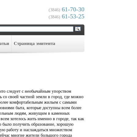
61-70-30
(3846)
61-53-25
(3846)
атьи
Cтраница эмитента
 что следует с необычайным упорством
ь со своей частной земли в город, где можно
более комфортабельным жильем с самыми
овиями быта, которые доступны всем более
тельным людям, живущим в каменных
всем хотелось жить именно в городе, так как
 было получить образование, хорошую
ую работу и наслаждаться множеством
сейчас многие жители большого города