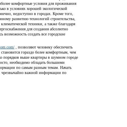
иболее комфортные условия для проживания
ько в условиях хорошей экологической
онечно, недоступно в городах. Кроме того,
енному развитию технологий строительства,
 климатической техники, а также благодаря
ергоснабжения для создания абсолютно
сь возможность создать все городские
-dom.com/
, позволяют человеку обеспечить
 становится гораздо более комфортным, чем
ко порядков выше квартиры в шумном городе
росто, необходимо обладать большими
формации по самым разным темам. Начать
 и чрезвычайно важной информации по