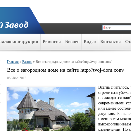
таллоконструкции
Ремонты
Бизнес
Видео
Контакты
Ст
Главная
»
Разное
»
Все о загородном доме на сайте http://tvoj-dom.com/
Все о загородном доме на сайте http://tvoj-dom.com/
06 Июл 2013
Всегда считалось,
стремиться убежат
наслаждаться наи
современными усл
или менее состоя
джунглях. Раньше 
именно там можно
высокооплачиваем
развлечений. Но 