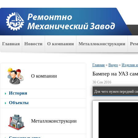
Главная
Новости
О компании
Металлоконструкции
Ре
Главная
»
Видео
»
Изделия и
Бампер на УАЗ сам
О компании
30 Сен 2016
Для чего нужен передний с
История
Объекты
Металлоконструкции