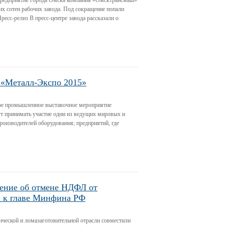
предприятие города Омска компания «Омсктрансмаш»
их сотен рабочих завода. Под сокращение попали
ресс-релиз В пресс-центре завода рассказали о
«Металл-Экспо 2015»
е промышленное выставочное мероприятие
ут принимать участие одни из ведущих мировых и
роизводителей оборудования; предприятий, где
ение об отмене НДФЛ от
а к главе Минфина РФ
ческой и ломазаготовительной отрасли совместили