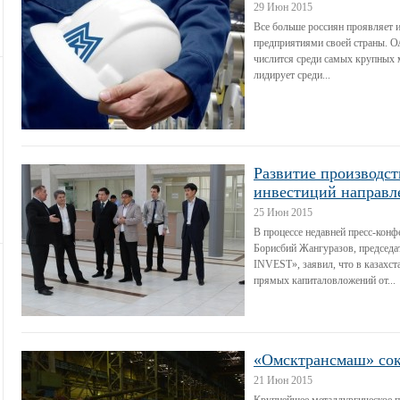
29 Июн 2015
Все больше россиян проявляет и
предприятиями своей страны. 
числится среди самых крупных 
лидирует среди...
Развитие производст
инвестиций направл
25 Июн 2015
В процессе недавней пресс-кон
Борисбий Жангуразов, председ
INVEST», заявил, что в казахс
прямых капиталовложений от...
«Омсктрансмаш» сок
21 Июн 2015