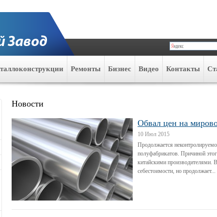
таллоконструкции
Ремонты
Бизнес
Видео
Контакты
Ст
Новости
Обвал цен на миров
10 Июл 2015
Продолжается неконтролируемое
полуфабрикатов. Причиной этого
китайскими производителями. В
себестоимости, но продолжает...