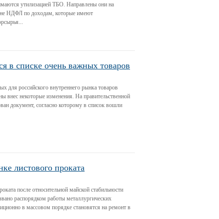
имаются утилизацией ТБО. Направлены они на
ене НДФЛ по доходам, которые имеют
рсырья...
я в списке очень важных товаров
ых для российского внутреннего рынка товаров
ны внес некоторые изменения. На правительственной
ван документ, согласно которому в список вошли
нке листового проката
оката после относительной майской стабильности
ызвано распорядком работы металлургических
иционно в массовом порядке становятся на ремонт в