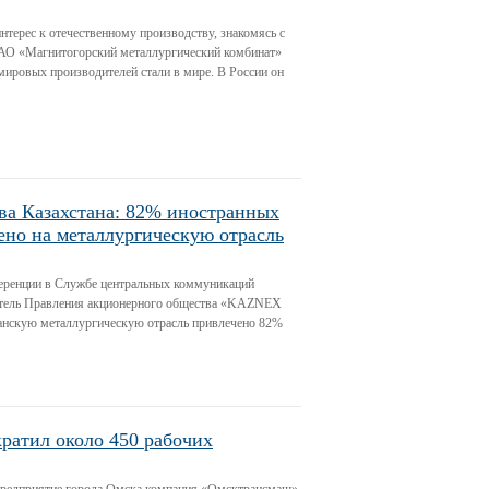
нтерес к отечественному производству, знакомясь с
ОАО «Магнитогорский металлургический комбинат»
мировых производителей стали в мире. В России он
ва Казахстана: 82% иностранных
ено на металлургическую отрасль
ференции в Службе центральных коммуникаций
атель Правления акционерного общества «KAZNEX
танскую металлургическую отрасль привлечено 82%
ратил около 450 рабочих