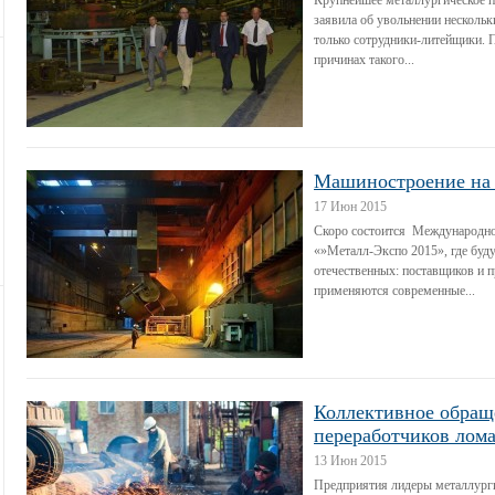
Крупнейшее металлургическое 
заявила об увольнении нескольк
только сотрудники-литейщики. П
причинах такого...
Машиностроение на 
17 Июн 2015
Скоро состоится Международно
«»Металл-Экспо 2015», где буд
отечественных: поставщиков и п
применяются современные...
Коллективное обращ
переработчиков лом
13 Июн 2015
Предприятия лидеры металлурги