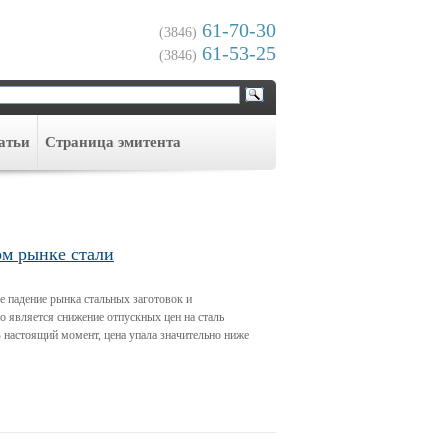
61-70-30
(3846)
61-53-25
(3846)
атьи
Cтраница эмитента
ом рынке стали
 падение рынка стальных заготовок и
 является снижение отпускных цен на сталь
 настоящий момент, цена упала значительно ниже