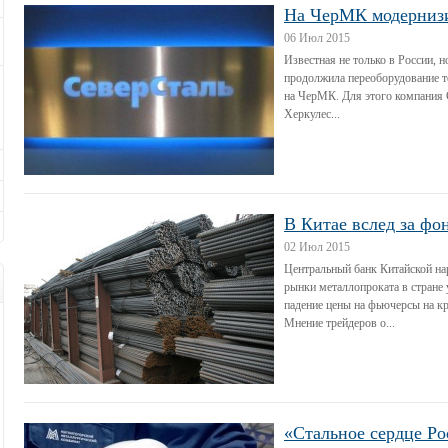
На ЧерМК модернизи
06 Июл 2015
Известная не только в России, 
продолжила переоборудование т
на ЧерМК. Для этого компания
Херкулес...
В Китае вслед за фо
02 Июл 2015
Центральный банк Китайской на
рынки металлопроката в стране
падение цены на фьючерсы на к
Мнение трейдеров о...
«Стальное сердце Р