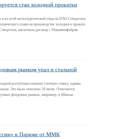
руется стан холодной прокатки
но и во всей металлургической отрасли ПАО Северсталь
ехнического плана на производстве холодного проката
 Северсталь заключила договор с Машиненфабрик
ндовым рынком упал и стальной
родной республики понизил учетную ставку, однако
 упали. Это было отмечено 29 июня. Отмечается
рупных фондовых рынках, например, в Шанхае.
оссии» в Париже от ММК