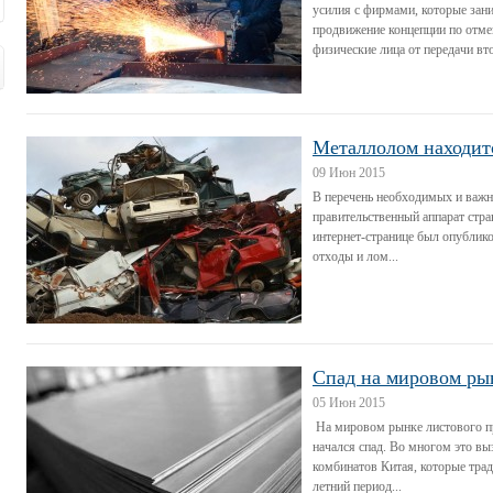
усилия с фирмами, которые зан
продвижение концепции по отм
физические лица от передачи вто
Металлолом находитс
09 Июн 2015
В перечень необходимых и важн
правительственный аппарат стра
интернет-странице был опублико
отходы и лом...
Спад на мировом ры
05 Июн 2015
На мировом рынке листового пр
начался спад. Во многом это в
комбинатов Китая, которые трад
летний период...