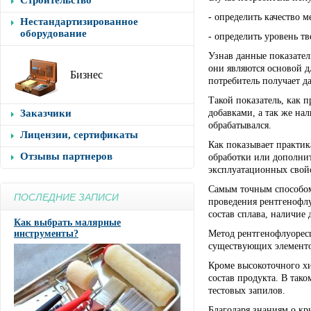
Строительство
- определить качество м
Нестандартизированное
оборудование
- определить уровень тв
Узнав данные показател
они являются основой д
Бизнес
потребитель получает д
Такой показатель, как 
Заказчики
добавками, а так же на
обрабатывался.
Лицензии, сертификаты
Как показывает практик
Отзывы партнеров
обработки или дополнит
эксплуатационных свойст
Самым точным способом
ПОСЛЕДНИЕ ЗАПИСИ
проведения рентгенофлу
состав сплава, наличие
Как выбрать малярные
инструменты?
Метод рентгенофлуоресц
существующих элементов
Кроме высокоточного хи
состав продукта. В тако
тестовых запилов.
Благодаря знаниям о кри