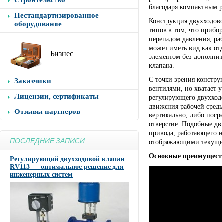
Строительство
благодаря компактным 
Нестандартизированное
Конструкция двухходовог
оборудование
типов в том, что прибо
перепадом давления, ра
может иметь вид как от
Бизнес
элементом без дополнит
клапана.
С точки зрения констру
Заказчики
вентилями, но хватает 
Лицензии, сертификаты
регулирующего двухходо
движения рабочей среды 
Отзывы партнеров
вертикально, либо посре
отверстие. Подобные д
привода, работающего н
ПОСЛЕДНИЕ ЗАПИСИ
отображающими текущие
Основные преимущест
Регулирующий двухходовой клапан
RV113 — оптимальное решение для
инженерных систем