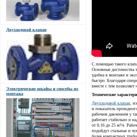
Двухходовой клапан
С помощью такого клапа
Основные достоинства т
удобна в монтаже и экс
быстро. Благодаря спец
вместе с тем позволяет 
Электрические шкафы и способы их
монтажа
Технические характер
Двухходовой клапан
, и
и показатель проходног
рабочим давлением у та
работает стабильно и н
от 0,16 до 25 м³/ч. Раб
подойдут стальные и чу
более компактных трубо