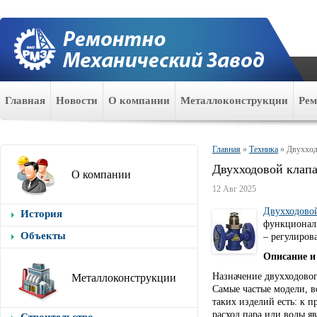
Главная
Новости
О компании
Металлоконструкции
Ре
Главная
»
Техника
»
Двухход
Двухходовой клап
О компании
12 Авг 2025
Двухходово
История
функциональ
Объекты
– регулиров
Описание и
Назначение двухходового
Металлоконструкции
Самые частые модели, в
таких изделий есть: к 
расход пара или воды я