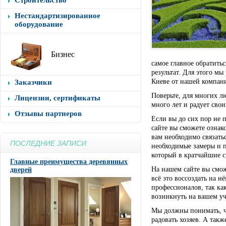
Строительство
Нестандартизированное
оборудование
Бизнес
самое главное обратить
результат. Для этого мы
Киеве от нашей компан
Заказчики
Поверьте, для многих л
Лицензии, сертификаты
много лет и радует сво
Отзывы партнеров
Если вы до сих пор не 
сайте вы сможете ознак
вам необходимо связать
ПОСЛЕДНИЕ ЗАПИСИ
необходимые замеры и п
который в кратчайшие 
Главные преимущества деревянных
На нашем сайте вы смож
дверей
всё это воссоздать на 
профессионалов, так ка
возникнуть на вашем уч
Мы должны понимать, чт
радовать хозяев. А такж