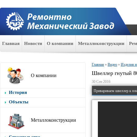
Главная
Новости
О компании
Металлоконструкции
Ре
Главная
»
Видео
»
Изделия и
Швеллер гнутый 8
О компании
30 Сен 2016
Привариваем швеллер к пл
История
Объекты
Металлоконструкции