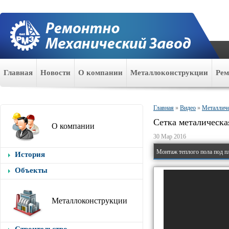
Главная
Новости
О компании
Металлоконструкции
Ре
Главная
»
Видео
»
Металличе
Сетка металическ
О компании
30 Мар 2016
Монтаж теплого пола под пл
История
Объекты
Металлоконструкции