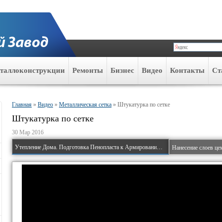
таллоконструкции
Ремонты
Бизнес
Видео
Контакты
Ст
Главная
»
Видео
»
Металлическая сетка
»
Штукатурка по сетке
Штукатурка по сетке
30 Мар 2016
Утепление Дома. Подготовка Пенопласта к Армированию Сеткой. Крепление Пенопласта Дюбелями.
Нанесение слоев це