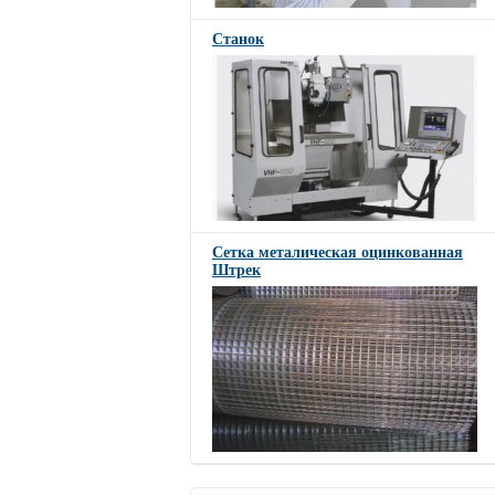
Станок
Сетка металическая оцинкованная
Штрек