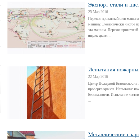
Экспорт стали и цве
25 Мар 2016
Перекос прокатный стан машина
машину. Экологически чистое п
эта машина. Перекос прокатный
шарик делая ...
Испытания пожарных
22 Мар 2016
Центр Пожарной Безопасности. 
проверка кранов. Испытание по
Безопасности. Испытание лестни
...
Металлические сварн