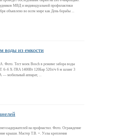
й проведет обследование бирян на ВИЧ-инфекцию.
рудников МВД и индивидуальной профилактики
бря объявлено во всем мире как День борьбы ...
м воды из емкости
A. Фото. Тест моек Bosch в режиме забора воды
T. 6–6 Х-TRA 1400Вт 120Бар 520л/ч 6 м шланг 3
 — мобильный аппарат, ...
анелей
негозадержателей на профнастил. Фото. Ограждение
ние крыши. Мастер Т.В. =. Узлы крепления