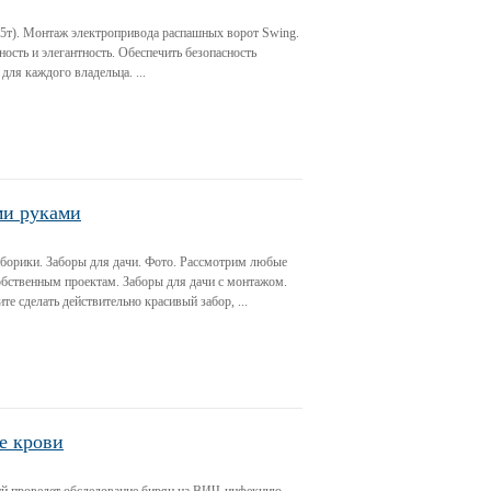
,5т). Монтаж электропривода распашных ворот Swing.
ость и элегантность. Обеспечить безопасность
для каждого владельца. ...
ми руками
аборики. Заборы для дачи. Фото. Рассмотрим любые
бственным проектам. Заборы для дачи с монтажом.
те сделать действительно красивый забор, ...
е крови